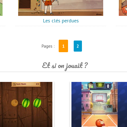
Les clés perdues
1
Pages :
2
Et si on jouait ?