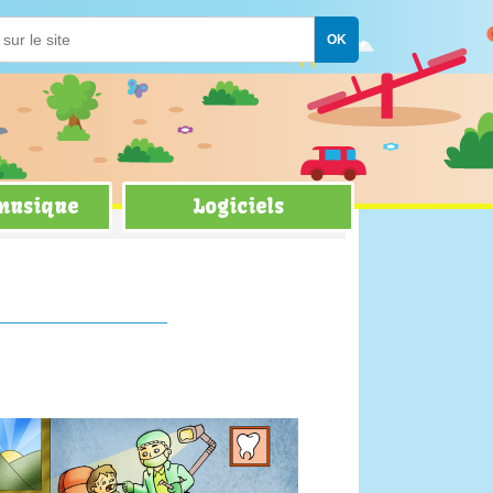
 musique
Logiciels