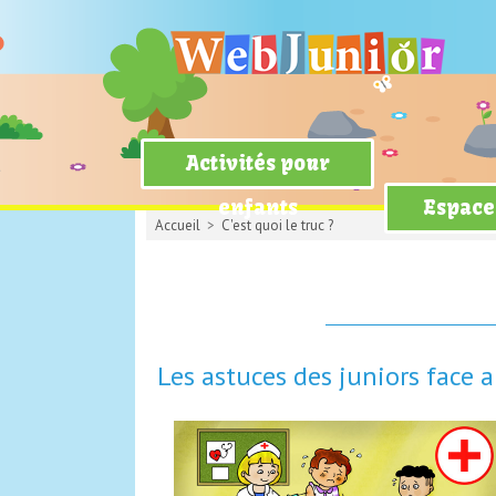
Activités pour
enfants
Espace
Accueil
>
C'est quoi le truc ?
Les astuces des juniors face 