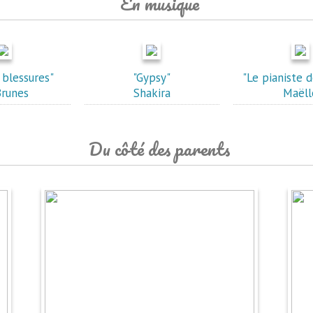
En musique
 blessures"
"Gypsy"
"Le pianiste 
runes
Shakira
Maëll
Du côté des parents