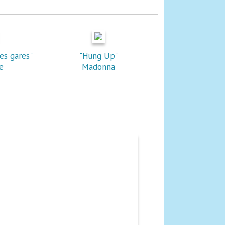
des gares"
"Hung Up"
e
Madonna