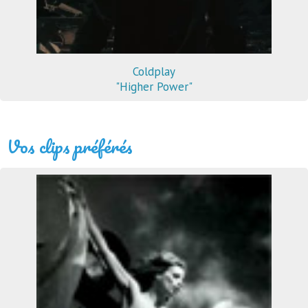
Coldplay
"Higher Power"
Vos clips préférés