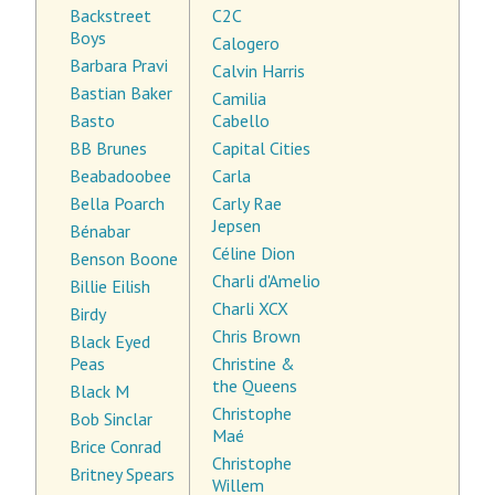
Backstreet
C2C
Boys
Calogero
Barbara Pravi
Calvin Harris
Bastian Baker
Camilia
Basto
Cabello
BB Brunes
Capital Cities
Beabadoobee
Carla
Bella Poarch
Carly Rae
Jepsen
Bénabar
Céline Dion
Benson Boone
Charli d'Amelio
Billie Eilish
Charli XCX
Birdy
Chris Brown
Black Eyed
Peas
Christine &
the Queens
Black M
Christophe
Bob Sinclar
Maé
Brice Conrad
Christophe
Britney Spears
Willem