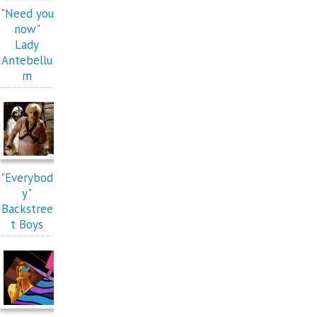
"Need you
now"
Lady
Antebellu
m
"Everybod
y"
Backstree
t Boys