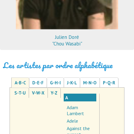
Julien Doré
"Chou Wasabi"
Les artistes par ordre alphabétique
A-B-C
D-E-F
G-H-I
J-K-L
M-N-O
P-Q-R
S-T-U
V-W-X
Y-Z
A
Adam
Lambert
Adele
Against the