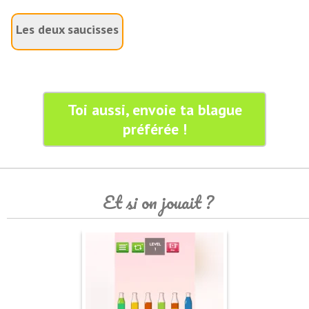
Les deux saucisses
Toi aussi, envoie ta blague
préférée !
Et si on jouait ?