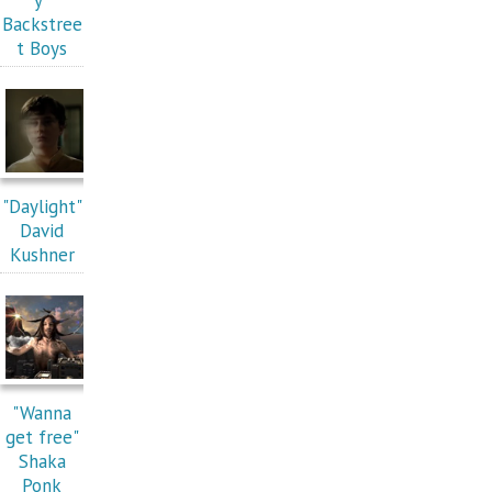
y"
Backstree
t Boys
"Daylight"
David
Kushner
"Wanna
get free"
Shaka
Ponk