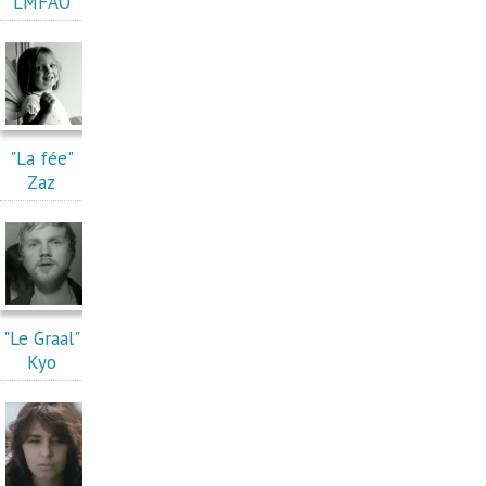
LMFAO
"La fée"
Zaz
"Le Graal"
Kyo