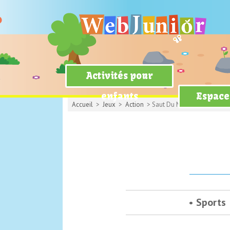
Activités pour
enfants
Espace
Accueil
>
Jeux
>
Action
> Saut Du Mineur
Sports