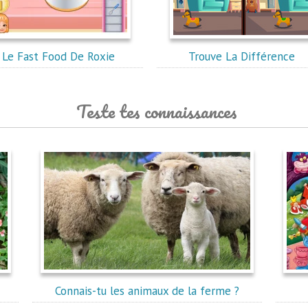
Le Fast Food De Roxie
Trouve La Différence
Teste tes connaissances
Connais-tu les animaux de la ferme ?