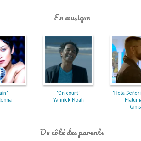
En musique
ain"
"On court"
"Hola Señori
onna
Yannick Noah
Maluma
Gims
Du côté des parents