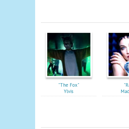
"The Fox"
"R
Ylvis
Mad