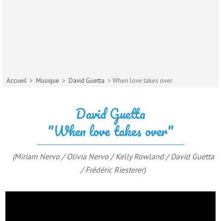
Accueil
>
Musique
>
David Guetta
> When love takes over
David Guetta
"When love takes over"
(Miriam Nervo / Olivia Nervo / Kelly Rowland / David Guetta
/ Frédéric Riesterer)