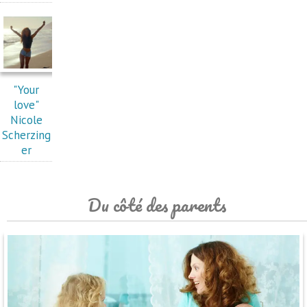
"Your
love"
Nicole
Scherzing
er
Du côté des parents