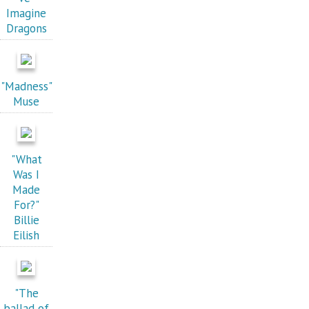
Imagine
Dragons
"Madness"
Muse
"What
Was I
Made
For?"
Billie
Eilish
"The
ballad of