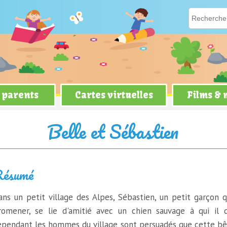
 parents
Cartes virtuelles
Films &
Belle et Sébastien
ésumé
ans un petit village des Alpes, Sébastien, un petit garçon q
romener, se lie d'amitié avec un chien sauvage à qui il
ependant les hommes du village sont persuadés que cette bêt