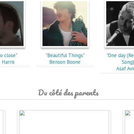
so close"
"Beautiful Things"
"One day (R
n Harris
Benson Boone
Song)
Asaf Av
Du côté des parents