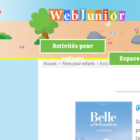
Activités pour
enfants
Espace
Accueil
>
Films pour enfants
> Belle et Sébastien
R
D
p
C