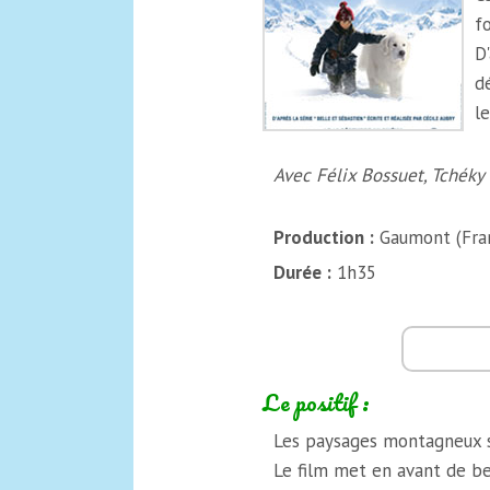
f
D
d
l
Avec Félix Bossuet, Tchéky 
Production :
Gaumont (Fra
Durée :
1h35
Le positif :
Les paysages montagneux s
Le film met en avant de bel