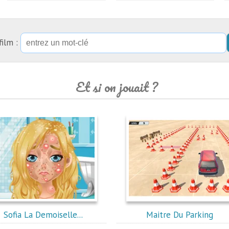
film :
Et si on jouait ?
Sofia La Demoiselle...
Maitre Du Parking