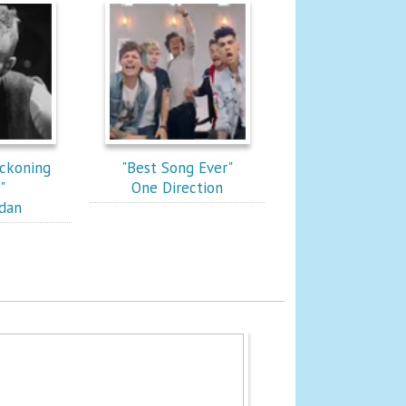
eckoning
"Best Song Ever"
"
One Direction
idan