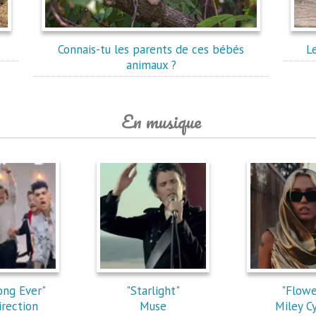
Connais-tu les parents de ces bébés
L
animaux ?
En musique
ong Ever"
"Starlight"
"Flowe
rection
Muse
Miley C