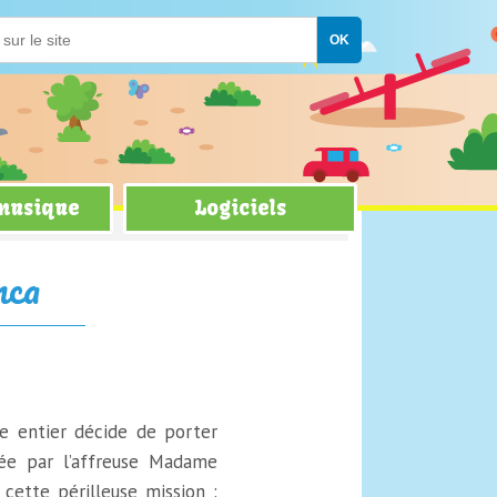
 musique
Logiciels
nca
e entier décide de porter
rée par l’affreuse Madame
cette périlleuse mission :