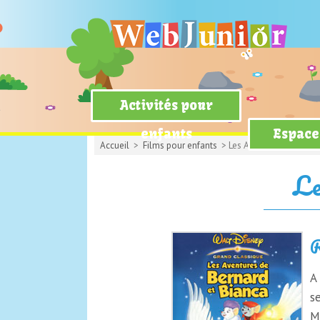
Activités pour
enfants
Espace
Accueil
>
Films pour enfants
> Les Aventures de Berna
Le
R
A
s
M