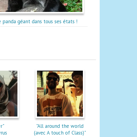
e panda géant dans tous ses états !
r"
"All around the world
yrus
(avec A touch of Class)"