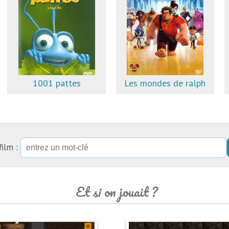
1001 pattes
Les mondes de ralph
film :
Et si on jouait ?