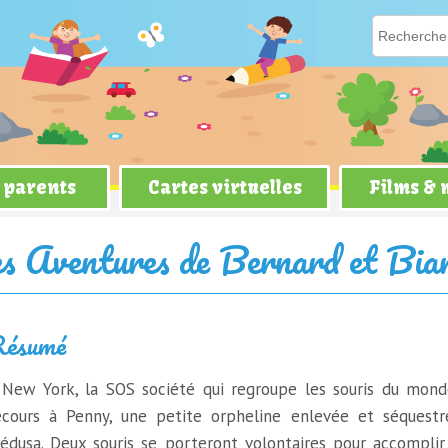
 parents
Cartes virtuelles
Films &
rd et Bianca
s Aventures de Bernard et Bia
ésumé
 New York, la SOS société qui regroupe les souris du mond
ecours à Penny, une petite orpheline enlevée et séquest
édusa. Deux souris se porteront volontaires pour accomplir 