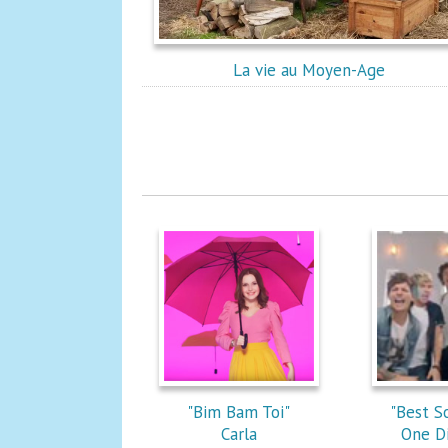
La vie au Moyen-Age
"Bim Bam Toi"
"Best S
Carla
One Di