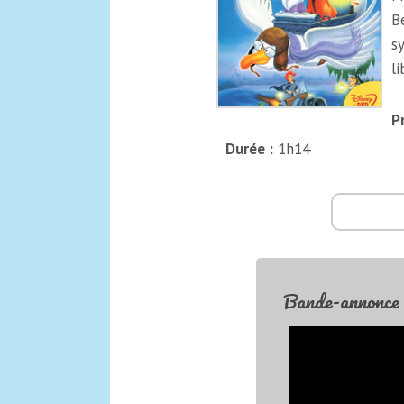
B
s
li
P
Durée :
1h14
Bande-annonce 