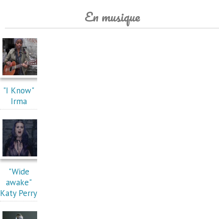
En musique
"I Know"
Irma
"Wide
awake"
Katy Perry