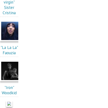
virgin"
Sister
Cristina
"La La La"
Faouzia
"Iron"
Woodkid