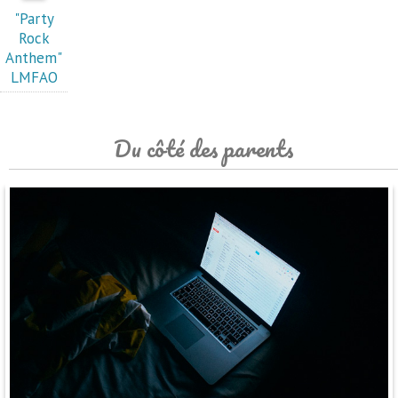
"Party
Rock
Anthem"
LMFAO
Du côté des parents