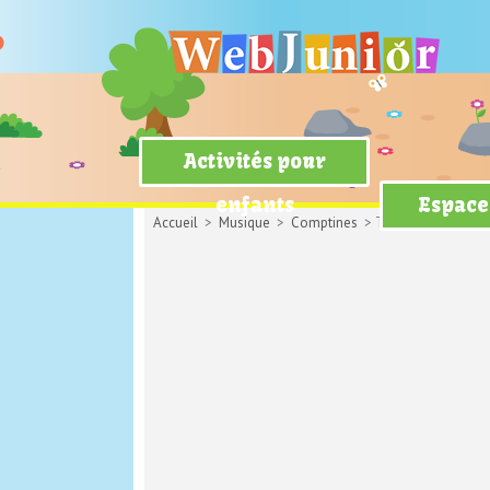
Activités pour
enfants
Espace
Accueil
>
Musique
>
Comptines
> Trois petits chats