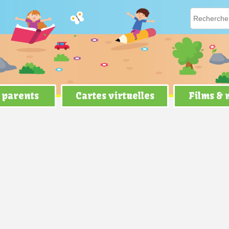
 parents
Cartes virtuelles
Films &