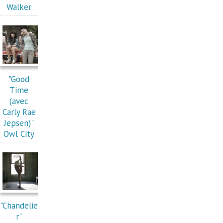
Walker
"Good
Time
(avec
Carly Rae
Jepsen)"
Owl City
"Chandelie
r"