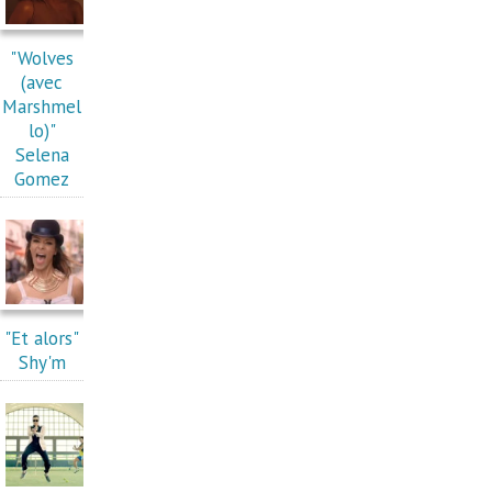
"Wolves
(avec
Marshmel
lo)"
Selena
Gomez
"Et alors"
Shy'm