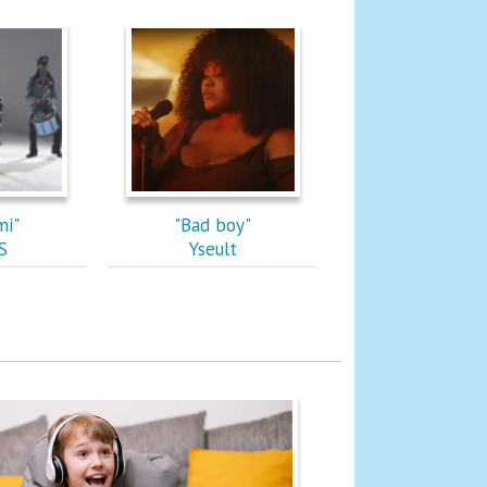
mi"
"Bad boy"
S
Yseult