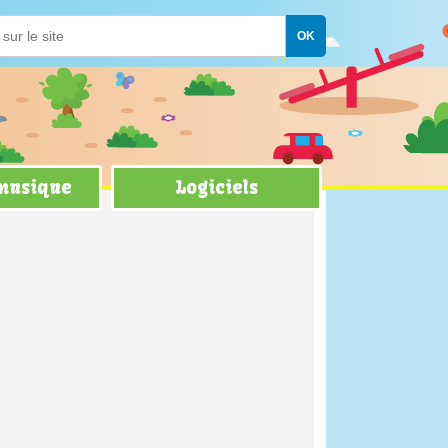
 musique
Logiciels