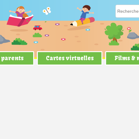
 parents
Cartes virtuelles
Films &