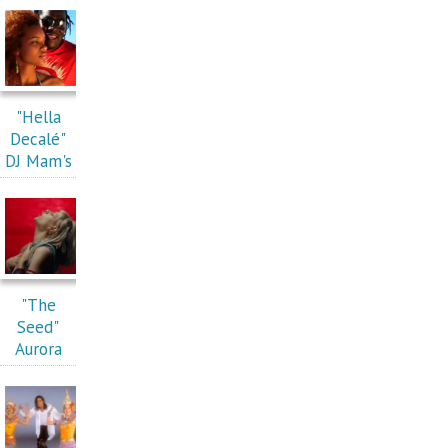
"Hella
Decalé"
DJ Mam's
"The
Seed"
Aurora