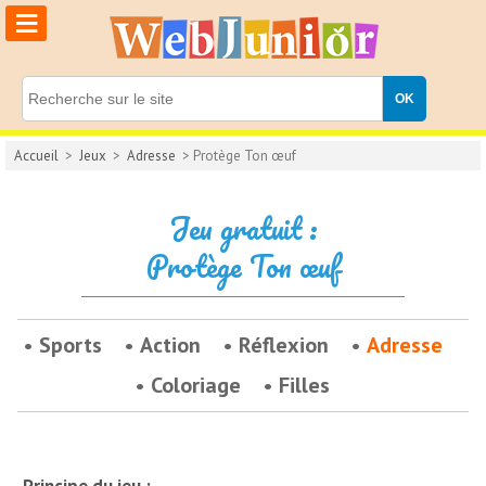
≡
Accueil
>
Jeux
>
Adresse
> Protège Ton œuf
Jeu gratuit :
Protège Ton œuf
Sports
Action
Réflexion
Adresse
Coloriage
Filles