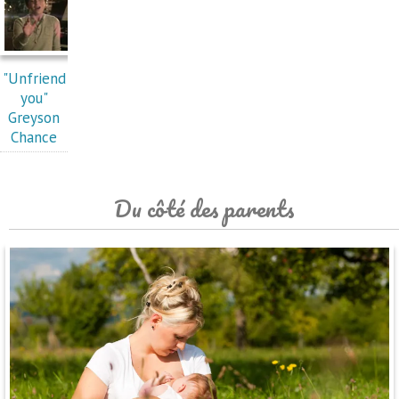
"Unfriend
you"
Greyson
Chance
Du côté des parents