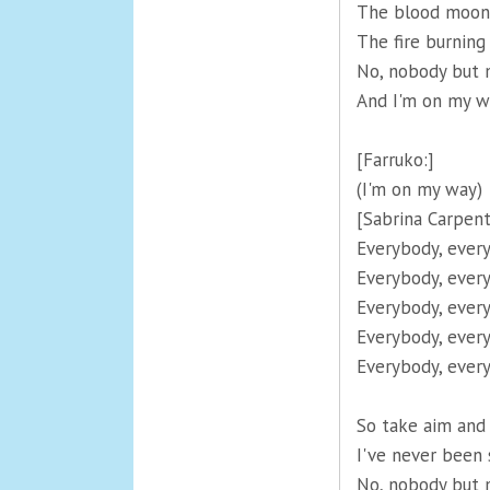
The blood moon i
The fire burning
No, nobody but 
And I'm on my w
[Farruko:]
(I'm on my way)
[Sabrina Carpent
Everybody, ever
Everybody, ever
Everybody, ever
Everybody, ever
Everybody, ever
So take aim and 
I've never been
No, nobody but 