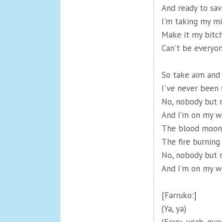
And ready to sa
I'm taking my mi
Make it my bitc
Can't be everyone
So take aim and 
I've never been
No, nobody but 
And I'm on my w
The blood moon 
The fire burning
No, nobody but 
And I'm on my w
[Farruko:]
(Ya, ya)