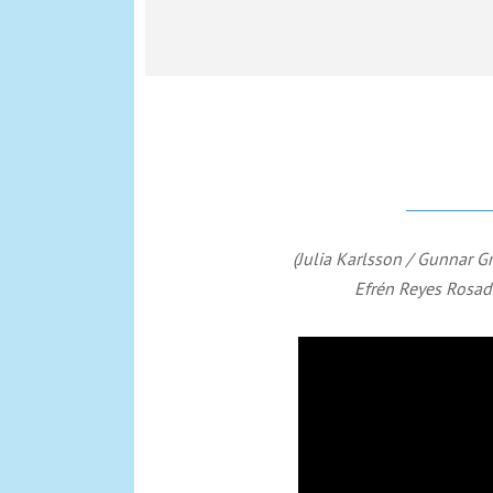
(Julia Karlsson / Gunnar Gr
Efrén Reyes Rosad