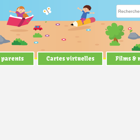
 parents
Cartes virtuelles
Films &