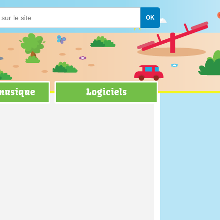
 musique
Logiciels