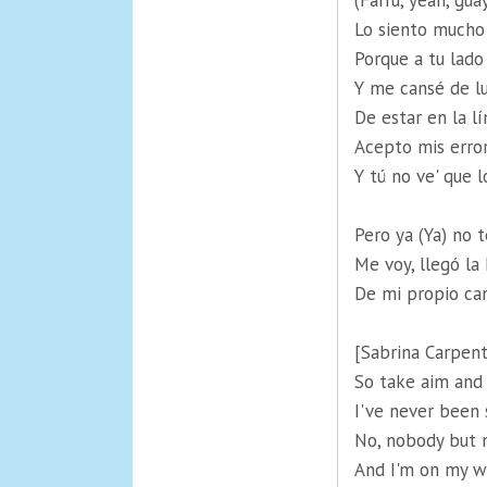
(Farru, yeah, gua
Lo siento mucho 
Porque a tu lado
Y me cansé de lu
De estar en la l
Acepto mis erro
Y tú no ve' que
Pero ya (Ya) no 
Me voy, llegó la h
De mi propio cam
[Sabrina Carpent
So take aim and 
I've never been
No, nobody but 
And I'm on my w