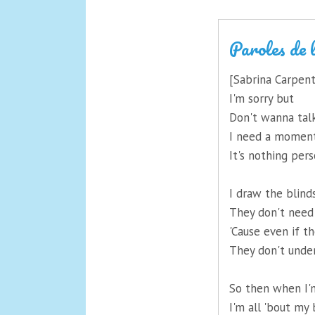
Paroles de 
[Sabrina Carpent
I'm sorry but
Don't wanna tal
I need a moment
It's nothing per
I draw the blind
They don't need
'Cause even if t
They don't unde
So then when I'm
I'm all 'bout my 