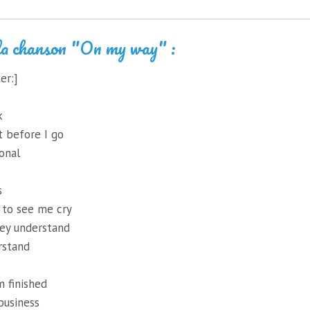
la chanson "On my way" :
er:]
k
 before I go
sonal
s
 to see me cry
hey understand
rstand
 finished
business