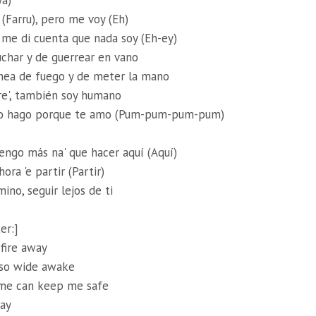
ya)
(Farru), pero me voy (Eh)
 me di cuenta que nada soy (Eh-ey)
char y de guerrear en vano
ínea de fuego y de meter la mano
re', también soy humano
 lo hago porque te amo (Pum-pum-pum-pum)
tengo más na' que hacer aquí (Aquí)
ora 'e partir (Partir)
ino, seguir lejos de ti
er:]
fire away
 so wide awake
me can keep me safe
ay