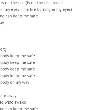
s on the rise (Is on the rise, na-na)
 in my eyes (The fire burning in my eyes)
me can keep me safe
ay
er:]
ybody keep me safe
ybody keep me safe
ybody keep me safe
ybody keep me safe
ybody on my way
fire away
 so wide awake
me can keep me safe