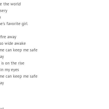
ve the world
sery
h
's favorite girl
fire away
 so wide awake
me can keep me safe
ay
is on the rise
 in my eyes
me can keep me safe
ay