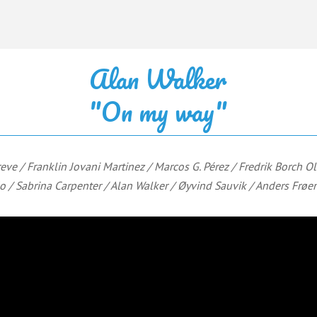
Alan Walker
"On my way"
eve / Franklin Jovani Martinez / Marcos G. Pérez / Fredrik Borch O
o / Sabrina Carpenter / Alan Walker / Øyvind Sauvik / Anders Frø