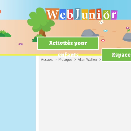
Activités pour
enfants
Espace
Accueil
>
Musique
>
Alan Walker
> On my way