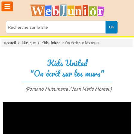
≡
Accueil
>
Musique
>
Kids United
> On écrit sur les murs
Kids United
"On écrit sur les murs"
(Romano Musumarra / Jean Marie Moreau)