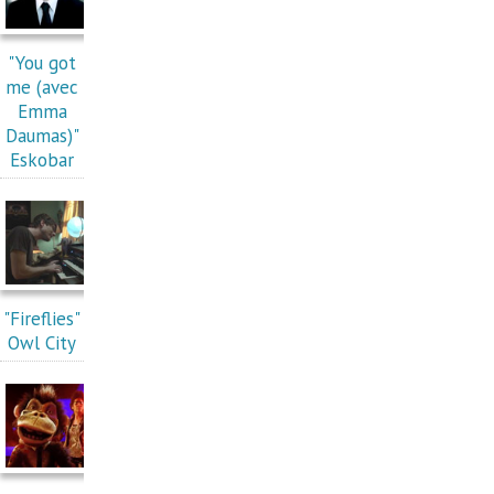
"You got
me (avec
Emma
Daumas)"
Eskobar
"Fireflies"
Owl City