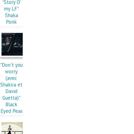
"Story O'
my LF"
Shaka
Ponk
"Don't you
worry
(avec
Shakira et
David
Guetta)"
Black
Eyed Peas