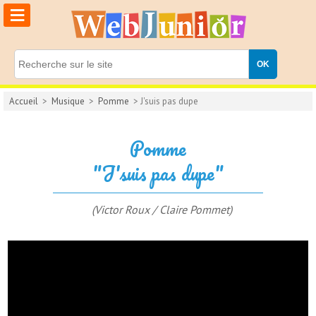
≡
Accueil
>
Musique
>
Pomme
> J'suis pas dupe
Pomme
"J'suis pas dupe"
(Victor Roux / Claire Pommet)