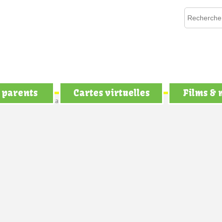
 parents
Cartes virtuelles
Films &
imaux
> Envoyer la carte Le chien amoureux