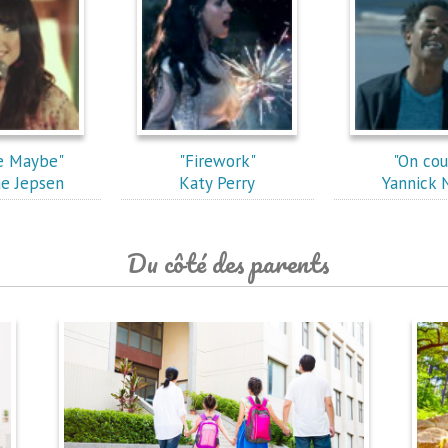
e Maybe"
"Firework"
"On cou
ae Jepsen
Katy Perry
Yannick 
Du côté des parents