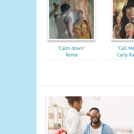
"Calm down"
"Call M
Rema
Carly R