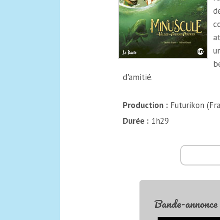
d
c
a
u
b
d'amitié.
Production :
Futurikon (Fr
Durée :
1h29
Bande-annonce d