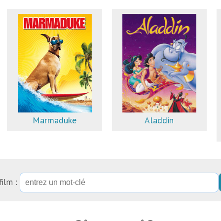
Marmaduke
Aladdin
film :