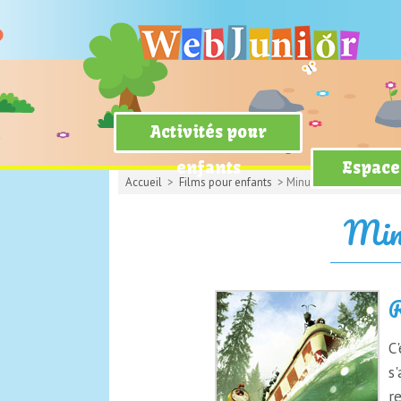
Activités pour
enfants
Espace
Accueil
>
Films pour enfants
> Minuscule, la vallée d
Minu
R
C
s
re