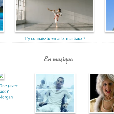
T'y connais-tu en arts martiaux ?
En musique
One (avec
ado)"
Morgan