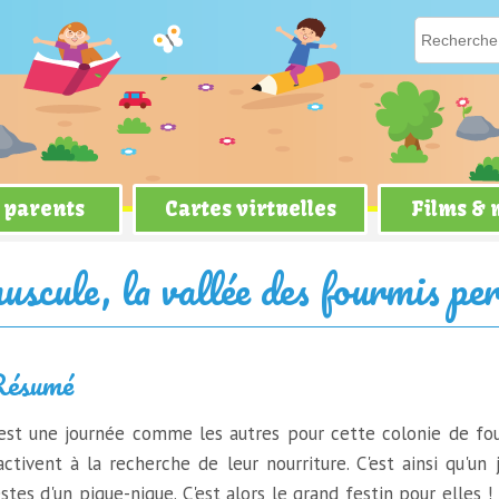
 parents
Cartes virtuelles
Films &
es fourmis perdues
scule, la vallée des fourmis pe
ésumé
'est une journée comme les autres pour cette colonie de four
'activent à la recherche de leur nourriture. C'est ainsi qu'un
stes d'un pique-nique. C'est alors le grand festin pour elles !