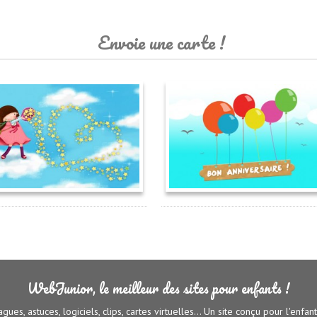
Envoie une carte !
WebJunior, le meilleur des sites pour enfants !
agues, astuces, logiciels, clips, cartes virtuelles... Un site conçu pour l'enfan