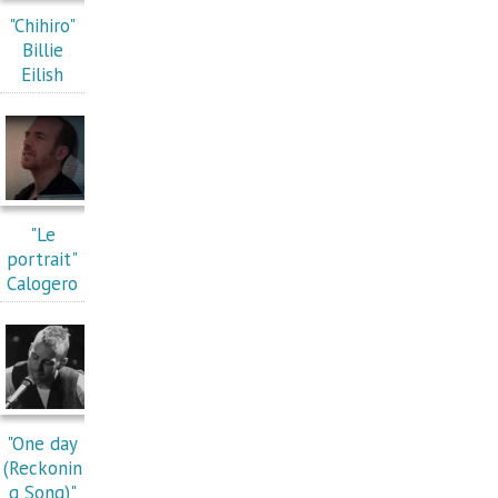
"Chihiro"
Billie
Eilish
"Le
portrait"
Calogero
"One day
(Reckonin
g Song)"