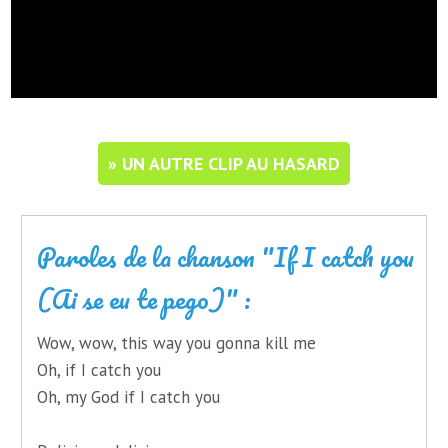
» UN AUTRE CLIP AU HASARD
Paroles de la chanson "If I catch you
(Ai se eu te pego)" :
Wow, wow, this way you gonna kill me
Oh, if I catch you
Oh, my God if I catch you