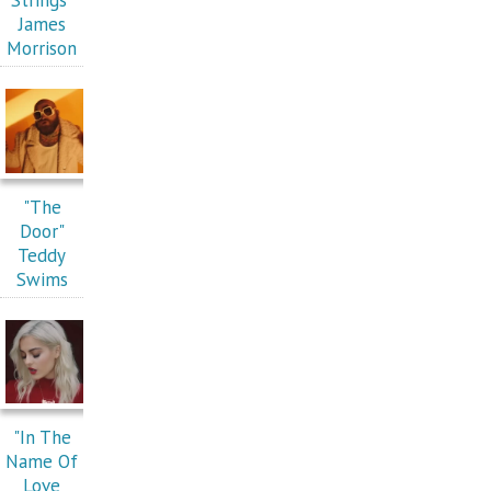
Strings"
James
Morrison
"The
Door"
Teddy
Swims
"In The
Name Of
Love