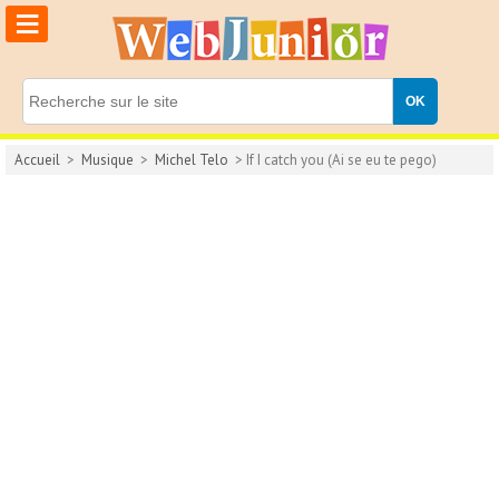
≡
Accueil
>
Musique
>
Michel Telo
> If I catch you (Ai se eu te pego)