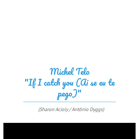
Michel Telo
"If I catch you (Ai se eu te
pego)"
(Sharon Acioly / Antônio Dyggs)