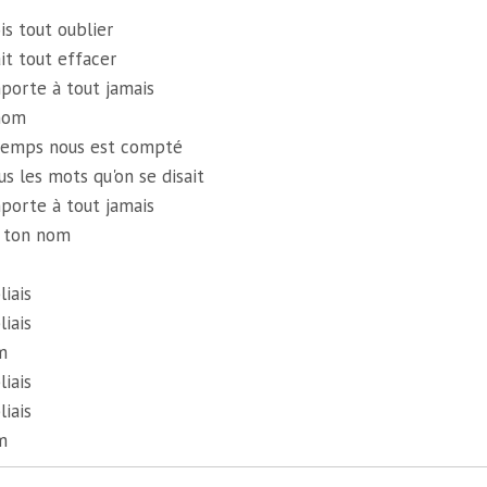
ois tout oublier
it tout effacer
porte à tout jamais
 nom
 temps nous est compté
s les mots qu'on se disait
porte à tout jamais
i ton nom
liais
liais
m
liais
liais
m