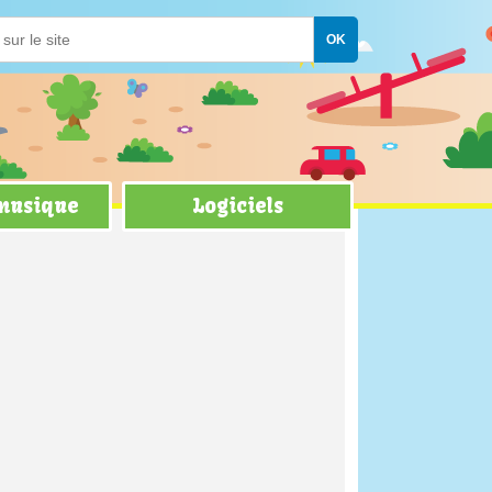
 musique
Logiciels