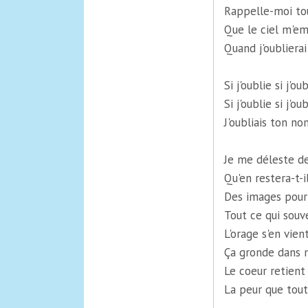
Rappelle-moi tou
Que le ciel m'em
Quand j'oubliera
Si j'oublie si j'oub
Si j'oublie si j'oub
J'oubliais ton no
Je me déleste de
Qu'en restera-t-il
Des images pour
Tout ce qui souve
L'orage s'en vien
Ça gronde dans 
Le coeur retient 
La peur que tout