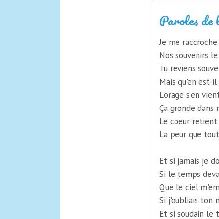
Paroles de 
Je me raccroche 
Nos souvenirs le 
Tu reviens souv
Mais qu'en est-i
L'orage s'en vien
Ça gronde dans 
Le coeur retient 
La peur que tout
Et si jamais je d
Si le temps deva
Que le ciel m'em
Si j'oubliais ton
Et si soudain le