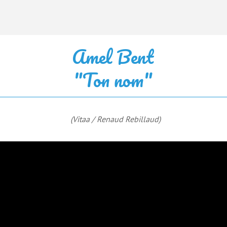
Amel Bent
"Ton nom"
(Vitaa / Renaud Rebillaud)