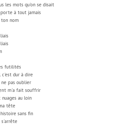
s les mots qu'on se disait
porte à tout jamais
i ton nom
liais
liais
m
s futilités
 c'est dur à dire
 ne pas oublier
nt m'a fait souffrir
t nuages au loin
ma tête
histoire sans fin
 s'arrête