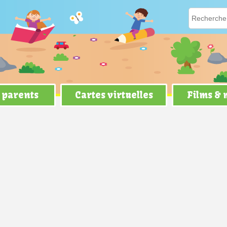
 parents
Cartes virtuelles
Films &