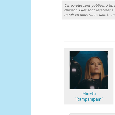
Ces paroles sont publiées à titr
chanson. Elles sont réservées à
retrait en nous contactant. Le 
Minelli
"Rampampam"