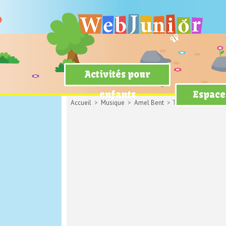
Activités pour
enfants
Espace
Accueil
>
Musique
>
Amel Bent
> Ton nom