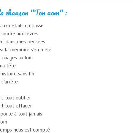
la chanson "Ton nom" :
aux détails du passé
sourire aux lèvres
ent dans mes pensées
l si la mémoire s'en mêle
t nuages au loin
ma tête
histoire sans fin
 s'arrête
ois tout oublier
it tout effacer
porte à tout jamais
 nom
 temps nous est compté