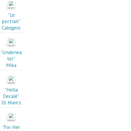
"Le
portrait"
Calogero
"Underwa
ter"
Mika
"Hella
Decalé"
DJ Mam's
"For Her