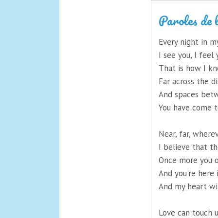
Paroles de
Every night in 
I see you, I feel
That is how I k
Far across the d
And spaces bet
You have come t
Near, far, where
I believe that t
Once more you 
And you're here 
And my heart wi
Love can touch 