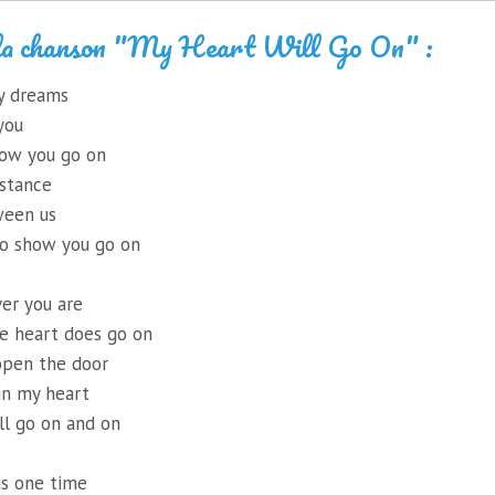
 la chanson "My Heart Will Go On" :
my dreams
 you
now you go on
istance
ween us
o show you go on
ver you are
he heart does go on
open the door
in my heart
ll go on and on
us one time