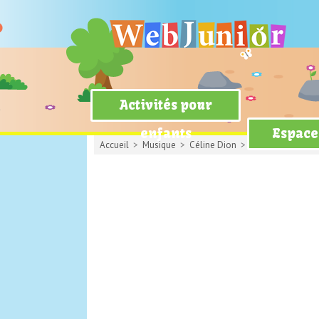
Activités pour
enfants
Espace
Accueil
>
Musique
>
Céline Dion
> My Heart Will Go