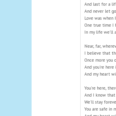
And last for a li
And never let go
Love was when I
One true time I 
In my life we'll
Near, far, where
I believe that t
Once more you 
And you're here 
And my heart wi
You're here, ther
And I know that
We'll stay forev
You are safe in 