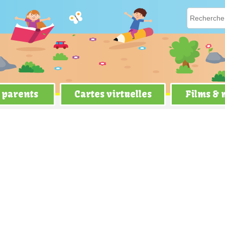
 parents
Cartes virtuelles
Films &
 On