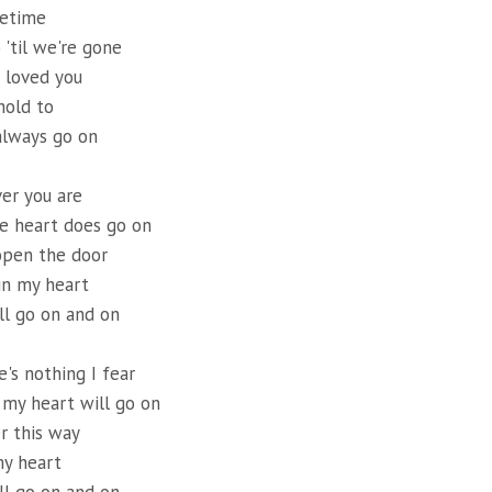
fetime
 'til we're gone
 loved you
hold to
 always go on
ver you are
he heart does go on
open the door
in my heart
ll go on and on
e's nothing I fear
 my heart will go on
er this way
my heart