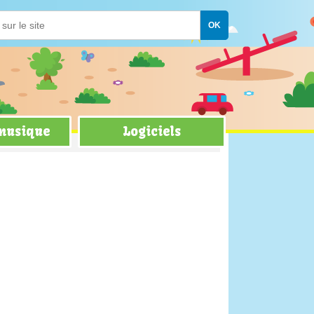
 musique
Logiciels