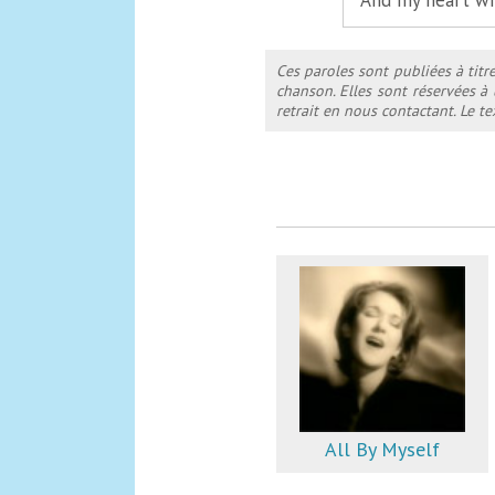
And my heart wi
Ces paroles sont publiées à titr
chanson. Elles sont réservées à
retrait en nous contactant. Le 
All By Myself