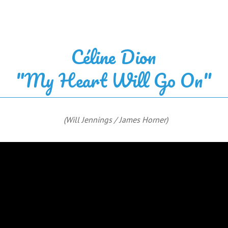
Céline Dion
"My Heart Will Go On"
(Will Jennings / James Horner)