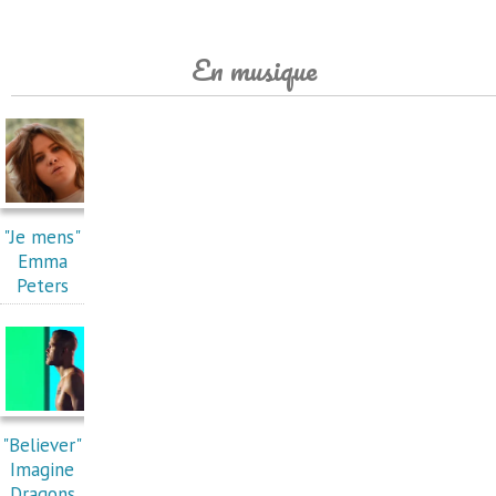
En musique
"Je mens"
Emma
Peters
"Believer"
Imagine
Dragons