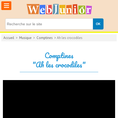
≡
Accueil
>
Musique
>
Comptines
> Ah les crocodiles
Comptines
"Ah les crocodiles"