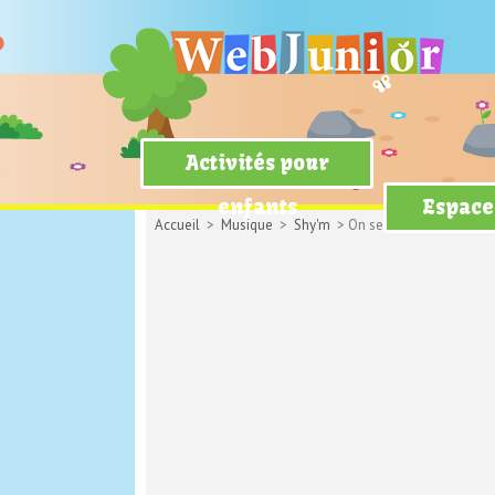
Activités pour
enfants
Espace
Accueil
>
Musique
>
Shy'm
> On se fout de nous