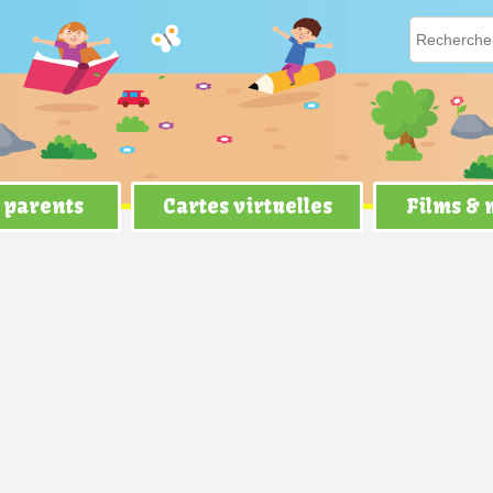
 parents
Cartes virtuelles
Films &