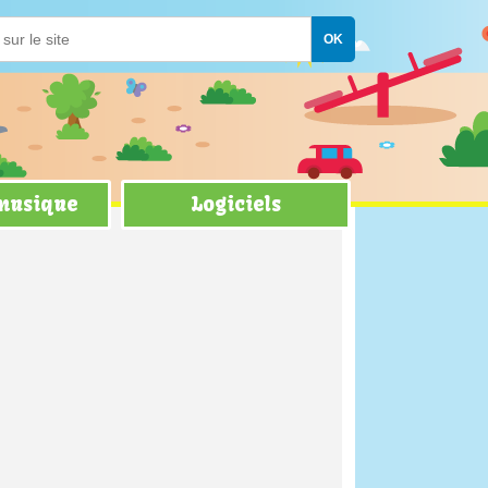
 musique
Logiciels