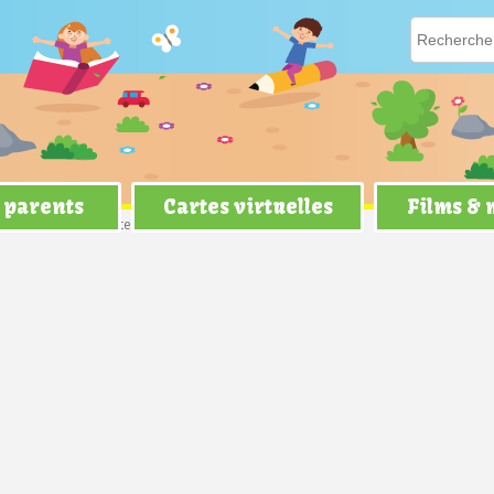
 parents
Cartes virtuelles
Films &
tié
> Envoyer la carte Mickey et Minnie