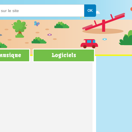
 musique
Logiciels