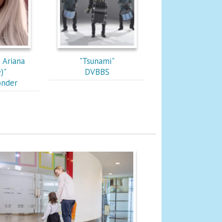
c Ariana
"Tsunami"
)"
DVBBS
onder