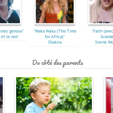
à mes genoux"
"Waka Waka (This Time
"Faith (ave
 et le noir
for Africa)"
Grande
Shakira
Stevie W
Du côté des parents