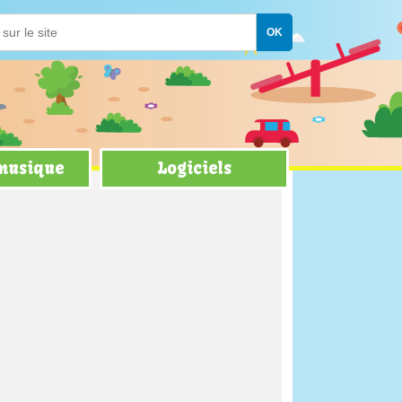
 musique
Logiciels