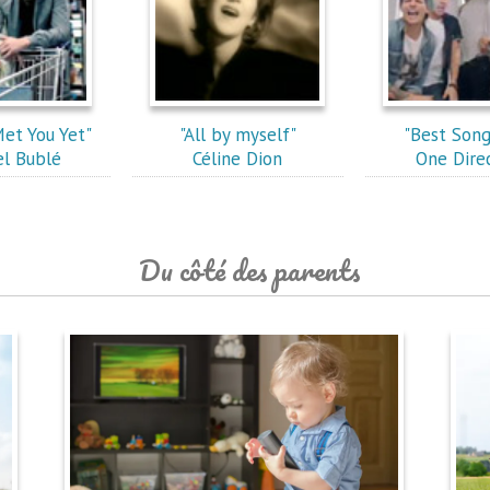
Met You Yet"
"All by myself"
"Best Song
l Bublé
Céline Dion
One Dire
Du côté des parents