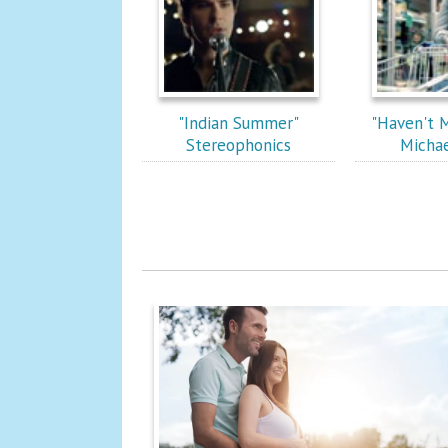
"Indian Summer"
"Haven't 
Stereophonics
Michae