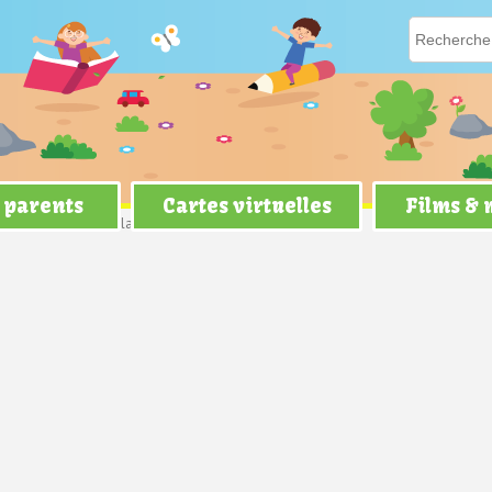
 parents
Cartes virtuelles
Films &
iversaire
> Envoyer la carte Le goûter des enfants