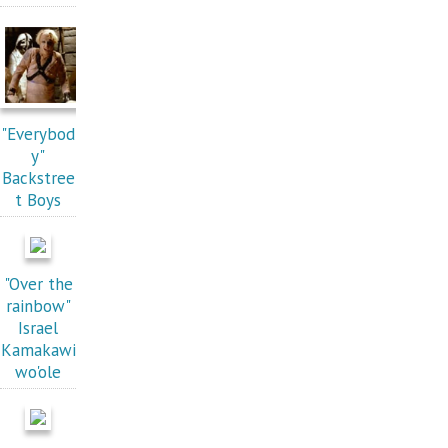
"Everybod
y"
Backstree
t Boys
"Over the
rainbow"
Israel
Kamakawi
wo'ole