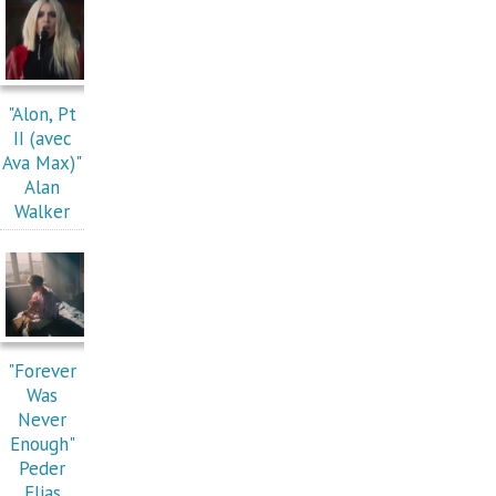
"Alon, Pt
II (avec
Ava Max)"
Alan
Walker
"Forever
Was
Never
Enough"
Peder
Elias