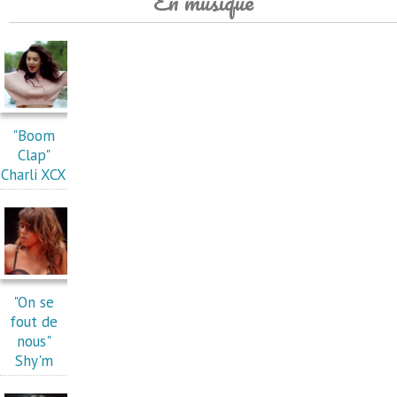
En musique
"Boom
Clap"
Charli XCX
"On se
fout de
nous"
Shy'm