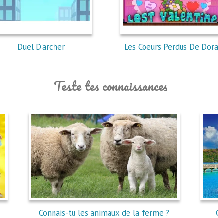
Duel D'archer
Les Coeurs Perdus De Dor
Teste tes connaissances
Connais-tu les animaux de la ferme ?