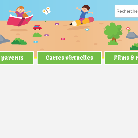
 parents
Cartes virtuelles
Films &