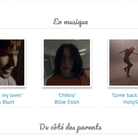
En musique
 my lover"
"Chihiro"
"Come back
 Blunt
Billie Eilish
HollyS
Du côté des parents