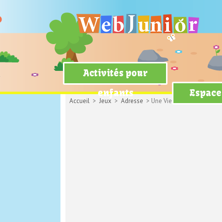
Activités pour
enfants
Espace
Accueil
>
Jeux
>
Adresse
> Une Vie De Poisson