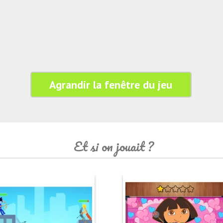
Agrandir la fenêtre du jeu
Et si on jouait ?