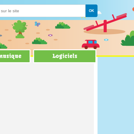
 musique
Logiciels