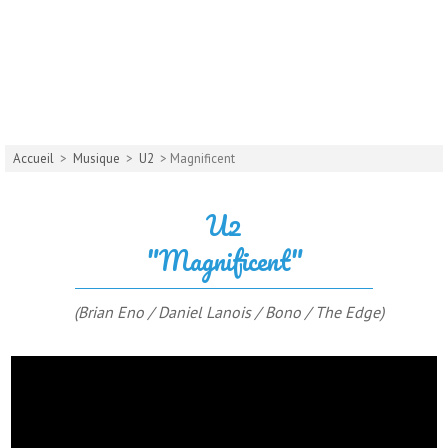
Accueil
>
Musique
>
U2
> Magnificent
U2
"Magnificent"
(Brian Eno / Daniel Lanois / Bono / The Edge)