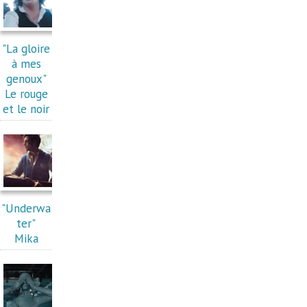
"La gloire
à mes
genoux"
Le rouge
et le noir
"Underwa
ter"
Mika