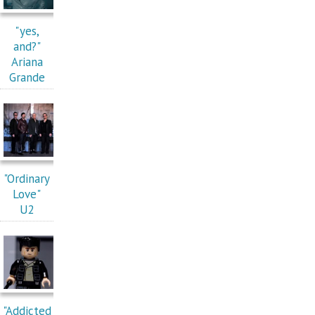
"yes,
and?"
Ariana
Grande
"Ordinary
Love"
U2
"Addicted