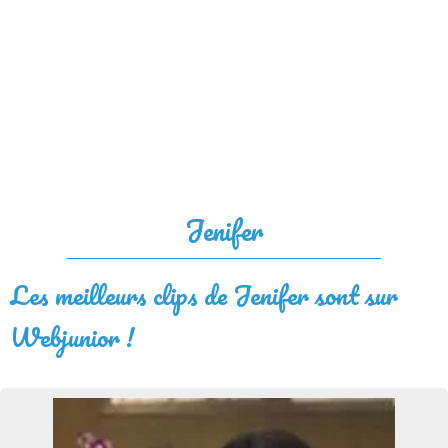
Jenifer
Les meilleurs clips de Jenifer sont sur
Webjunior !