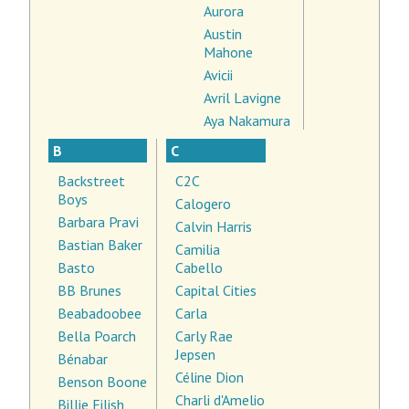
Aurora
Austin
Mahone
Avicii
Avril Lavigne
Aya Nakamura
B
C
Backstreet
C2C
Boys
Calogero
Barbara Pravi
Calvin Harris
Bastian Baker
Camilia
Basto
Cabello
BB Brunes
Capital Cities
Beabadoobee
Carla
Bella Poarch
Carly Rae
Jepsen
Bénabar
Céline Dion
Benson Boone
Charli d'Amelio
Billie Eilish