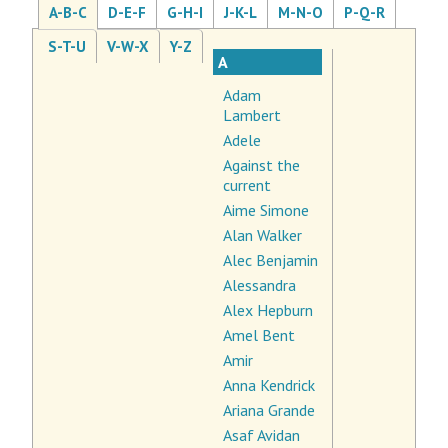
A-B-C
D-E-F
G-H-I
J-K-L
M-N-O
P-Q-R
S-T-U
V-W-X
Y-Z
A
Adam
Lambert
Adele
Against the
current
Aime Simone
Alan Walker
Alec Benjamin
Alessandra
Alex Hepburn
Amel Bent
Amir
Anna Kendrick
Ariana Grande
Asaf Avidan