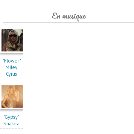
En musique
"Flower"
Miley
Cyrus
"Gypsy"
Shakira