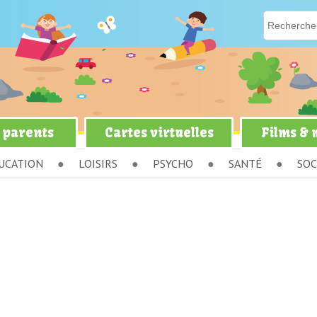
 parents
Cartes virtuelles
Films &
UCATION
LOISIRS
PSYCHO
SANTÉ
SOC