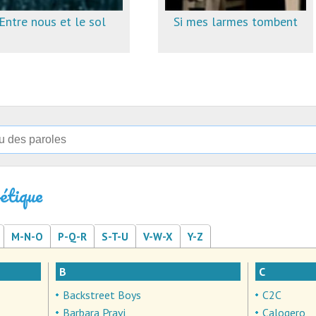
Entre nous et le sol
Si mes larmes tombent
étique
M-N-O
P-Q-R
S-T-U
V-W-X
Y-Z
B
C
Backstreet Boys
C2C
Barbara Pravi
Calogero