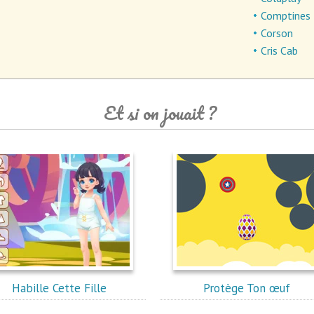
Comptines
Corson
Cris Cab
Et si on jouait ?
Habille Cette Fille
Protège Ton œuf