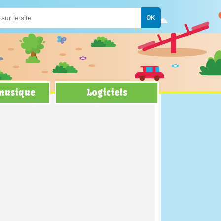
 musique
Logiciels