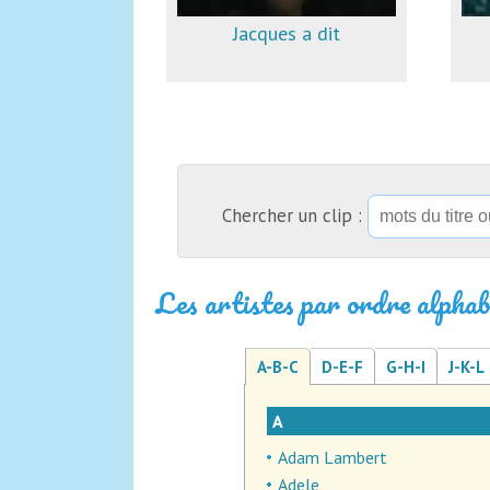
Jacques a dit
Chercher un clip :
Les artistes par ordre alphab
A-B-C
D-E-F
G-H-I
J-K-L
A
Adam Lambert
Adele