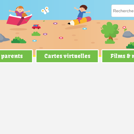
 parents
Cartes virtuelles
Films &