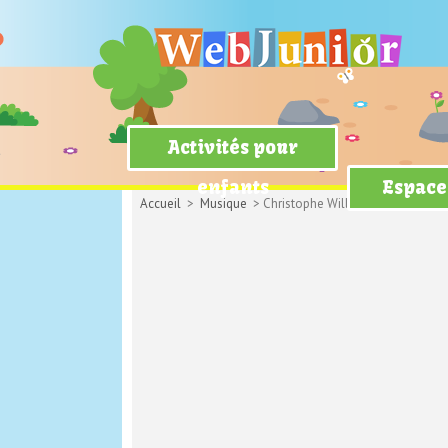
Activités pour
enfants
Espace
Accueil
>
Musique
> Christophe Willem