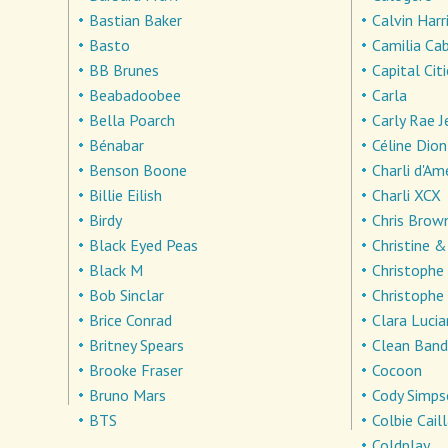
Bastian Baker
Calvin Harr
Basto
Camilia Ca
BB Brunes
Capital Cit
Beabadoobee
Carla
Bella Poarch
Carly Rae 
Bénabar
Céline Dion
Benson Boone
Charli d'Am
Billie Eilish
Charli XCX
Birdy
Chris Brow
Black Eyed Peas
Christine 
Black M
Christophe
Bob Sinclar
Christophe
Brice Conrad
Clara Lucia
Britney Spears
Clean Band
Brooke Fraser
Cocoon
Bruno Mars
Cody Simp
BTS
Colbie Cail
Coldplay