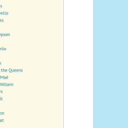
is
bello
ies
Jepsen
elio
n
& the Queens
 Maé
 Willem
ni
it
son
lat