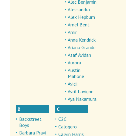
Alec Benjamin
Alessandra
Alex Hepburn
Amel Bent
Amir
Anna Kendrick
Ariana Grande
Asaf Avidan
Aurora
Austin
Mahone
Avicii
Avril Lavigne
Aya Nakamura
B
C
Backstreet
C2C
Boys
Calogero
Barbara Pravi
Calvin Harris