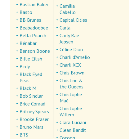
Bastian Baker
Camilia
Basto
Cabello
BB Brunes
Capital Cities
Beabadoobee
Carla
Bella Poarch
Carly Rae
Jepsen
Bénabar
Céline Dion
Benson Boone
Charli d'Amelio
Billie Eilish
Charli XCX
Birdy
Chris Brown
Black Eyed
Peas
Christine &
the Queens
Black M
Christophe
Bob Sinclar
Maé
Brice Conrad
Christophe
Britney Spears
Willem
Brooke Fraser
Clara Luciani
Bruno Mars
Clean Bandit
BTS
Cocoon