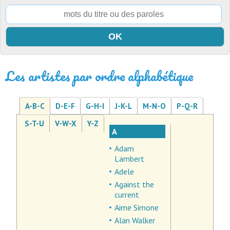
Les artistes par ordre alphabétique
A-B-C
D-E-F
G-H-I
J-K-L
M-N-O
P-Q-R
S-T-U
V-W-X
Y-Z
A
Adam
Lambert
Adele
Against the
current
Aime Simone
Alan Walker