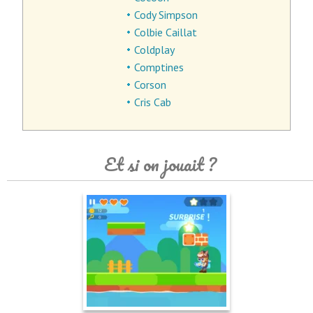
Cody Simpson
Colbie Caillat
Coldplay
Comptines
Corson
Cris Cab
Et si on jouait ?