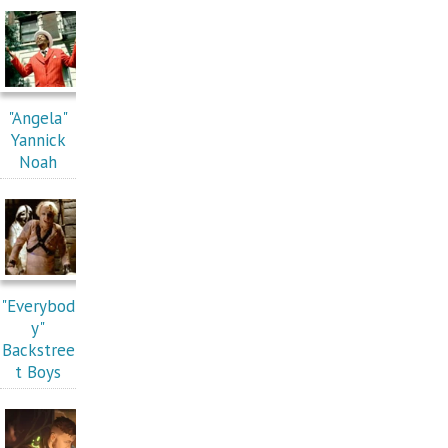
"Angela"
Yannick
Noah
"Everybod
y"
Backstree
t Boys