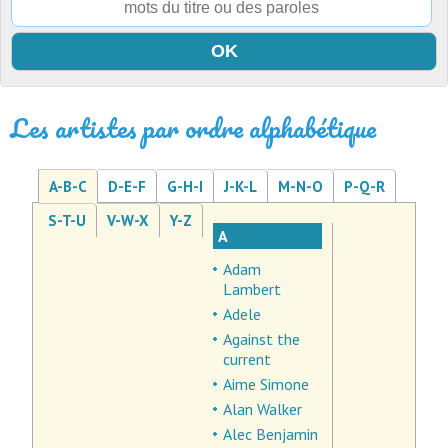
Les artistes par ordre alphabétique
A-B-C
D-E-F
G-H-I
J-K-L
M-N-O
P-Q-R
S-T-U
V-W-X
Y-Z
A
Adam
Lambert
Adele
Against the
current
Aime Simone
Alan Walker
Alec Benjamin