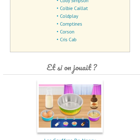
Cody Simpson
Colbie Caillat
Coldplay
Comptines
Corson
Cris Cab
Et si on jouait ?