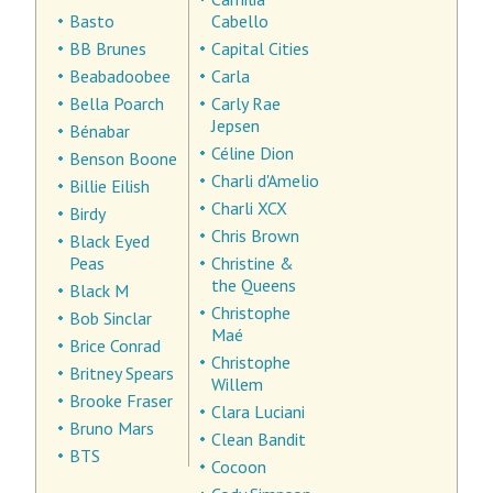
Basto
Cabello
BB Brunes
Capital Cities
Beabadoobee
Carla
Bella Poarch
Carly Rae
Jepsen
Bénabar
Céline Dion
Benson Boone
Charli d'Amelio
Billie Eilish
Charli XCX
Birdy
Chris Brown
Black Eyed
Peas
Christine &
the Queens
Black M
Christophe
Bob Sinclar
Maé
Brice Conrad
Christophe
Britney Spears
Willem
Brooke Fraser
Clara Luciani
Bruno Mars
Clean Bandit
BTS
Cocoon