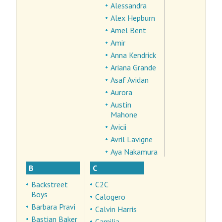
Alessandra
Alex Hepburn
Amel Bent
Amir
Anna Kendrick
Ariana Grande
Asaf Avidan
Aurora
Austin
Mahone
Avicii
Avril Lavigne
Aya Nakamura
B
C
Backstreet
C2C
Boys
Calogero
Barbara Pravi
Calvin Harris
Bastian Baker
Camilia