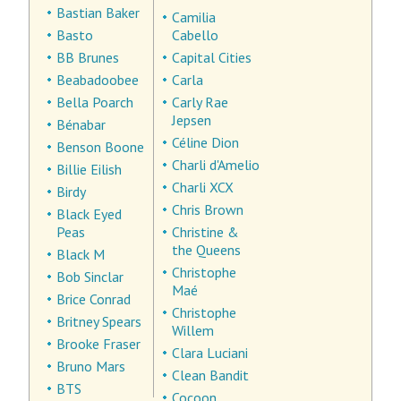
Bastian Baker
Camilia
Basto
Cabello
BB Brunes
Capital Cities
Beabadoobee
Carla
Bella Poarch
Carly Rae
Jepsen
Bénabar
Céline Dion
Benson Boone
Charli d'Amelio
Billie Eilish
Charli XCX
Birdy
Chris Brown
Black Eyed
Peas
Christine &
the Queens
Black M
Christophe
Bob Sinclar
Maé
Brice Conrad
Christophe
Britney Spears
Willem
Brooke Fraser
Clara Luciani
Bruno Mars
Clean Bandit
BTS
Cocoon