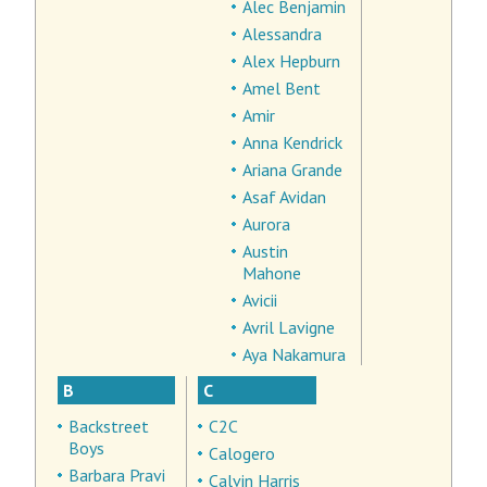
Alec Benjamin
Alessandra
Alex Hepburn
Amel Bent
Amir
Anna Kendrick
Ariana Grande
Asaf Avidan
Aurora
Austin
Mahone
Avicii
Avril Lavigne
Aya Nakamura
B
C
Backstreet
C2C
Boys
Calogero
Barbara Pravi
Calvin Harris