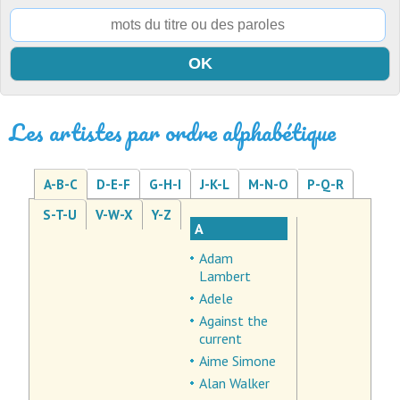
Les artistes par ordre alphabétique
A-B-C
D-E-F
G-H-I
J-K-L
M-N-O
P-Q-R
S-T-U
V-W-X
Y-Z
A
Adam
Lambert
Adele
Against the
current
Aime Simone
Alan Walker