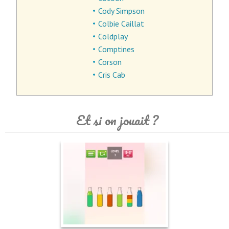
Cody Simpson
Colbie Caillat
Coldplay
Comptines
Corson
Cris Cab
Et si on jouait ?