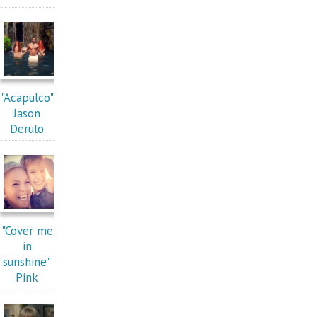
"Acapulco"
Jason
Derulo
"Cover me
in
sunshine"
Pink