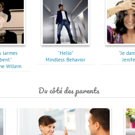
s larmes
"Hello"
"Je dan
bent"
Mindless Behavior
Jenife
he Willem
Du côté des parents