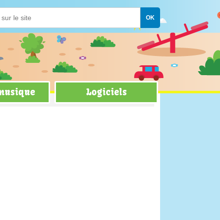
 musique
Logiciels