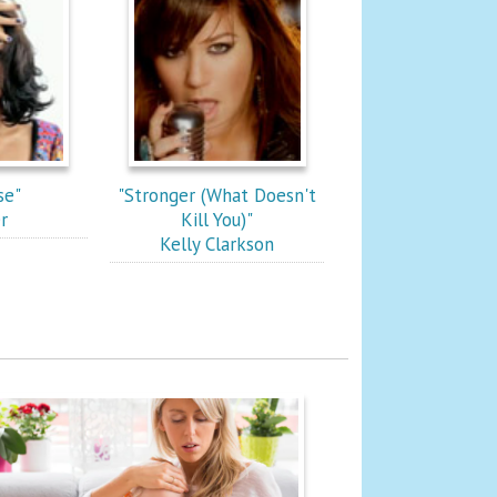
se"
"Stronger (What Doesn't
r
Kill You)"
Kelly Clarkson