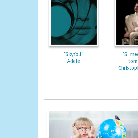
"Skyfall"
"Si me
Adele
tom
Christop