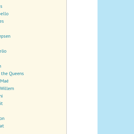
is
bello
ies
Jepsen
elio
n
& the Queens
 Maé
 Willem
ni
it
son
lat