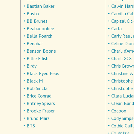
Bastian Baker
Calvin Harr
Basto
Camilia Ca
BB Brunes
Capital Cit
Beabadoobee
Carla
Bella Poarch
Carly Rae 
Bénabar
Céline Dion
Benson Boone
Charli d'Am
Billie Eilish
Charli XCX
Birdy
Chris Brow
Black Eyed Peas
Christine 
Black M
Christophe
Bob Sinclar
Christophe
Brice Conrad
Clara Lucia
Britney Spears
Clean Band
Brooke Fraser
Cocoon
Bruno Mars
Cody Simp
BTS
Colbie Cail
Coldplay