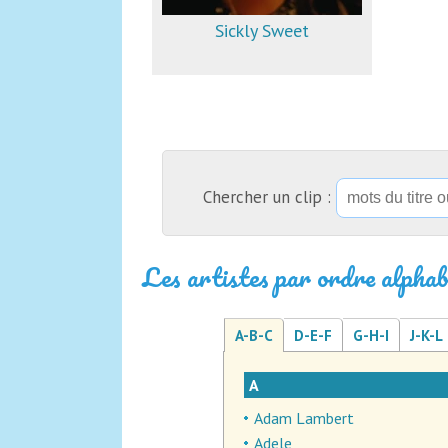
Sickly Sweet
Chercher un clip :
Les artistes par ordre alphab
A-B-C
D-E-F
G-H-I
J-K-L
A
Adam Lambert
Adele