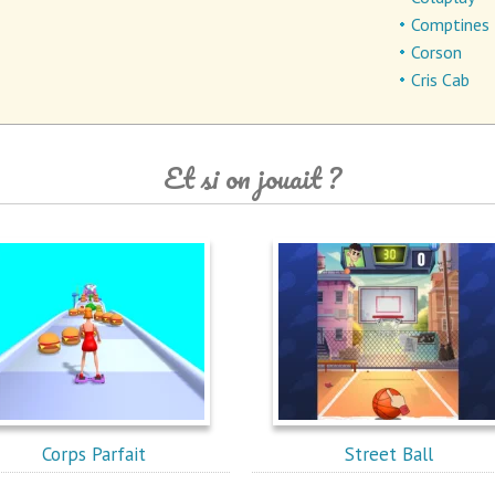
Comptines
Corson
Cris Cab
Et si on jouait ?
Corps Parfait
Street Ball