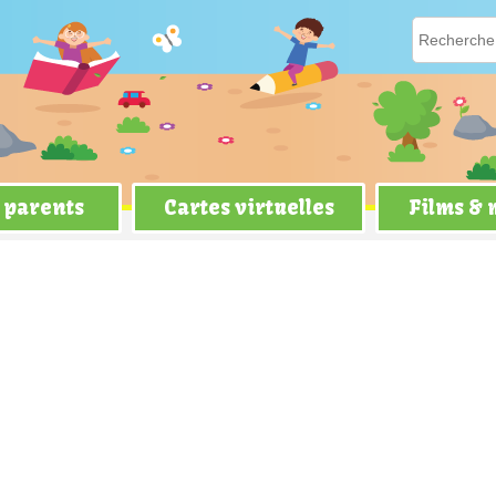
 parents
Cartes virtuelles
Films &