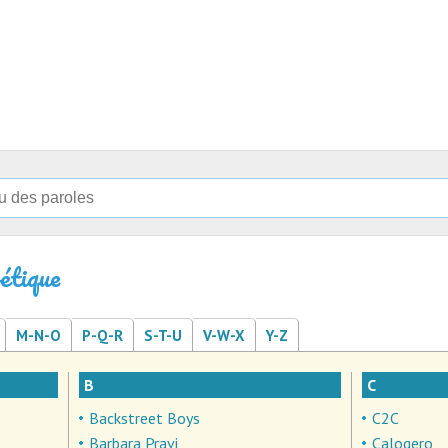
étique
M-N-O
P-Q-R
S-T-U
V-W-X
Y-Z
B
C
Backstreet Boys
C2C
Barbara Pravi
Calogero