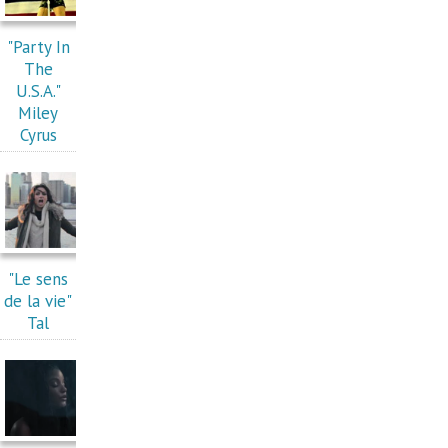
"Party In
The
U.S.A."
Miley
Cyrus
"Le sens
de la vie"
Tal