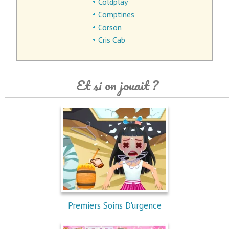
Coldplay
Comptines
Corson
Cris Cab
Et si on jouait ?
Premiers Soins D'urgence