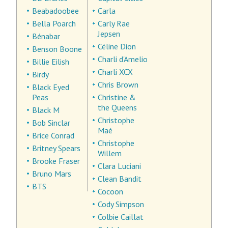
Beabadoobee
Carla
Bella Poarch
Carly Rae
Jepsen
Bénabar
Céline Dion
Benson Boone
Charli d'Amelio
Billie Eilish
Charli XCX
Birdy
Chris Brown
Black Eyed
Peas
Christine &
the Queens
Black M
Christophe
Bob Sinclar
Maé
Brice Conrad
Christophe
Britney Spears
Willem
Brooke Fraser
Clara Luciani
Bruno Mars
Clean Bandit
BTS
Cocoon
Cody Simpson
Colbie Caillat