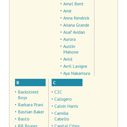
Amel Bent
Amir
Anna Kendrick
Ariana Grande
Asaf Avidan
Aurora
Austin
Mahone
Avicii
Avril Lavigne
Aya Nakamura
B
C
Backstreet
C2C
Boys
Calogero
Barbara Pravi
Calvin Harris
Bastian Baker
Camilia
Basto
Cabello
BB Brunes
Capital Cities