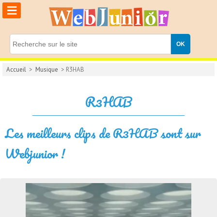
≡
Accueil
>
Musique
> R3HAB
R3HAB
Les meilleurs clips de R3HAB sont sur
Webjunior !