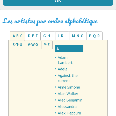
Les artistes par ordre alphabétique
A-B-C
D-E-F
G-H-I
J-K-L
M-N-O
P-Q-R
S-T-U
V-W-X
Y-Z
A
Adam
Lambert
Adele
Against the
current
Aime Simone
Alan Walker
Alec Benjamin
Alessandra
Alex Hepburn