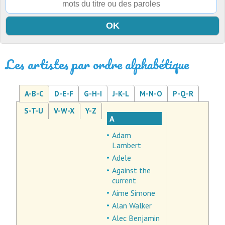
Les artistes par ordre alphabétique
A-B-C
D-E-F
G-H-I
J-K-L
M-N-O
P-Q-R
S-T-U
V-W-X
Y-Z
A
Adam
Lambert
Adele
Against the
current
Aime Simone
Alan Walker
Alec Benjamin