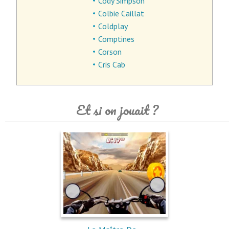
Cody Simpson
Colbie Caillat
Coldplay
Comptines
Corson
Cris Cab
Et si on jouait ?