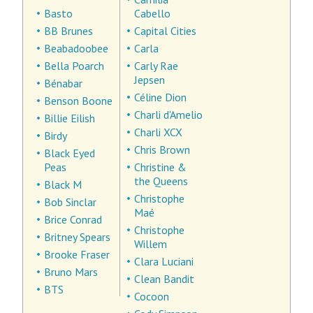
Basto
Cabello
BB Brunes
Capital Cities
Beabadoobee
Carla
Bella Poarch
Carly Rae
Jepsen
Bénabar
Céline Dion
Benson Boone
Charli d'Amelio
Billie Eilish
Charli XCX
Birdy
Chris Brown
Black Eyed
Peas
Christine &
the Queens
Black M
Christophe
Bob Sinclar
Maé
Brice Conrad
Christophe
Britney Spears
Willem
Brooke Fraser
Clara Luciani
Bruno Mars
Clean Bandit
BTS
Cocoon