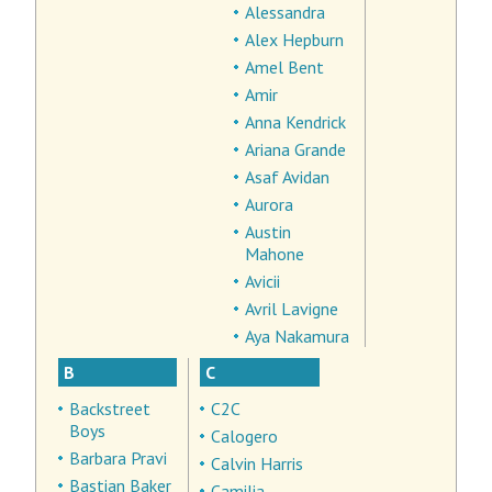
Alessandra
Alex Hepburn
Amel Bent
Amir
Anna Kendrick
Ariana Grande
Asaf Avidan
Aurora
Austin
Mahone
Avicii
Avril Lavigne
Aya Nakamura
B
C
Backstreet
C2C
Boys
Calogero
Barbara Pravi
Calvin Harris
Bastian Baker
Camilia