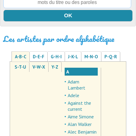
Les artistes par ordre alphabétique
A-B-C
D-E-F
G-H-I
J-K-L
M-N-O
P-Q-R
S-T-U
V-W-X
Y-Z
A
Adam
Lambert
Adele
Against the
current
Aime Simone
Alan Walker
Alec Benjamin