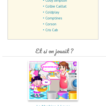
Cody Simpson
Colbie Caillat
Coldplay
Comptines
Corson
Cris Cab
Et si on jouait ?