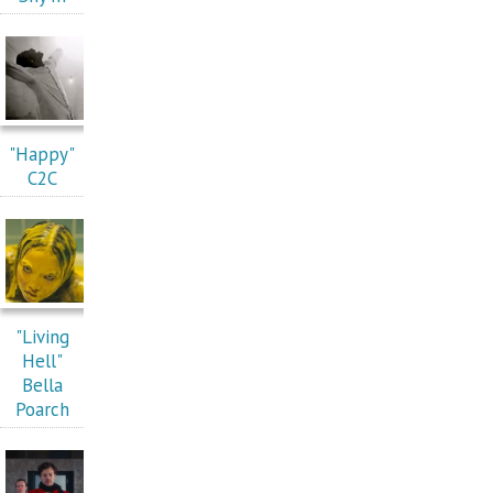
"Happy"
C2C
"Living
Hell"
Bella
Poarch