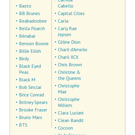
Basto
Cabello
BB Brunes
Capital Cities
Beabadoobee
Carla
Bella Poarch
Carly Rae
Jepsen
Bénabar
Céline Dion
Benson Boone
Charli d'Amelio
Billie Eilish
Charli XCX
Birdy
Chris Brown
Black Eyed
Peas
Christine &
the Queens
Black M
Christophe
Bob Sinclar
Maé
Brice Conrad
Christophe
Britney Spears
Willem
Brooke Fraser
Clara Luciani
Bruno Mars
Clean Bandit
BTS
Cocoon