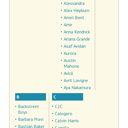
Alessandra
Alex Hepburn
Amel Bent
Amir
Anna Kendrick
Ariana Grande
Asaf Avidan
Aurora
Austin
Mahone
Avicii
Avril Lavigne
Aya Nakamura
B
C
Backstreet
C2C
Boys
Calogero
Barbara Pravi
Calvin Harris
Bastian Baker
Camilia