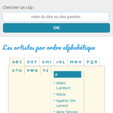
Chercher un clip :
Les artistes par ordre alphabétique
A-B-C
D-E-F
G-H-I
J-K-L
M-N-O
P-Q-R
S-T-U
V-W-X
Y-Z
A
Adam
Lambert
Adele
Against the
current
Aime Simone