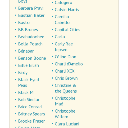
Boys
Calogero
Barbara Pravi
Calvin Harris
Bastian Baker
Camilia
Basto
Cabello
BB Brunes
Capital Cities
Beabadoobee
Carla
Bella Poarch
Carly Rae
Jepsen
Bénabar
Céline Dion
Benson Boone
Charli d'Amelio
Billie Eilish
Charli XCX
Birdy
Chris Brown
Black Eyed
Peas
Christine &
the Queens
Black M
Christophe
Bob Sinclar
Maé
Brice Conrad
Christophe
Britney Spears
Willem
Brooke Fraser
Clara Luciani