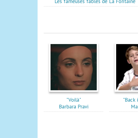
Les fameuses fables de La Fontaine
"Voilà"
"Back 
Barbara Pravi
Ma