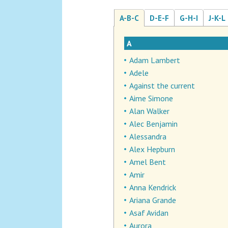
A-B-C
D-E-F
G-H-I
J-K-L
A
Adam Lambert
Adele
Against the current
Aime Simone
Alan Walker
Alec Benjamin
Alessandra
Alex Hepburn
Amel Bent
Amir
Anna Kendrick
Ariana Grande
Asaf Avidan
Aurora