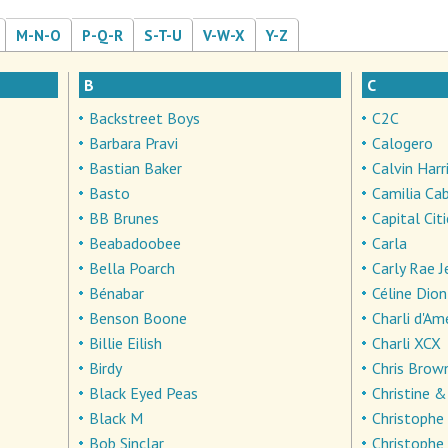
M-N-O
P-Q-R
S-T-U
V-W-X
Y-Z
B
C
Backstreet Boys
C2C
Barbara Pravi
Calogero
Bastian Baker
Calvin Harr
Basto
Camilia Ca
BB Brunes
Capital Cit
Beabadoobee
Carla
Bella Poarch
Carly Rae 
Bénabar
Céline Dion
Benson Boone
Charli d'Am
Billie Eilish
Charli XCX
Birdy
Chris Brow
Black Eyed Peas
Christine 
Black M
Christophe
Bob Sinclar
Christophe