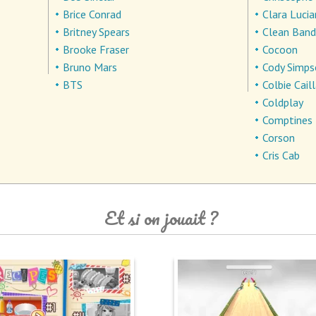
Brice Conrad
Clara Lucia
Britney Spears
Clean Band
Brooke Fraser
Cocoon
Bruno Mars
Cody Simp
BTS
Colbie Cail
Coldplay
Comptines
Corson
Cris Cab
Et si on jouait ?