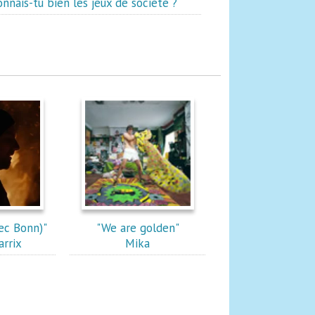
onnais-tu bien les jeux de société ?
ec Bonn)"
"We are golden"
arrix
Mika