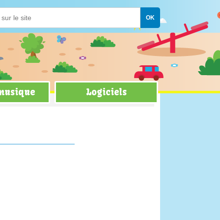
 musique
Logiciels