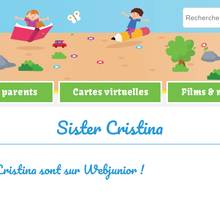
 parents
Cartes virtuelles
Films &
Sister Cristina
Cristina sont sur Webjunior !