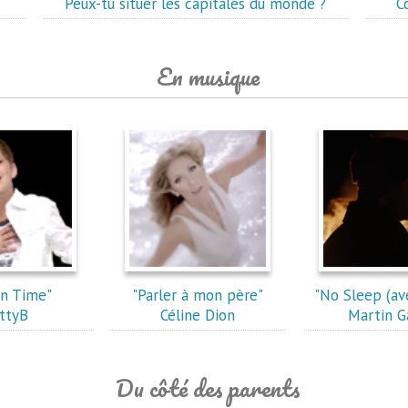
Peux-tu situer les capitales du monde ?
C
En musique
in Time"
"Parler à mon père"
"No Sleep (av
ttyB
Céline Dion
Martin G
Du côté des parents