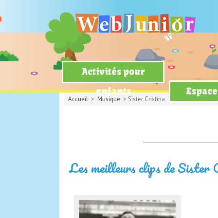
Activités pour
enfants
Espace
Accueil
>
Musique
> Sister Cristina
Les meilleurs clips de Sister 