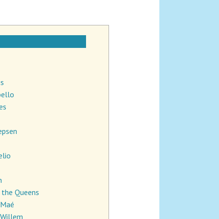
is
bello
ies
Jepsen
elio
n
& the Queens
 Maé
 Willem