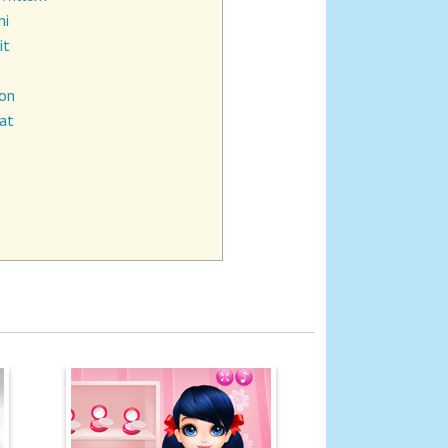
ni
it
son
lat